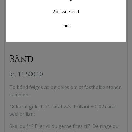
God weekend
Trine
Bånd
kr.
11.500,00
To bånd følges ad og deles om at fastholde stenen
sammen.
18 karat guld, 0,21 carat w/si brillant + 0,02 carat
w/si brillant
Skal du fri? Eller vil du gerne fries til? De ringe du