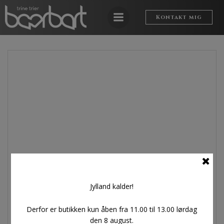
Videre
til
Kontakt mig
indhold
Jylland kalder!
Derfor er butikken kun åben fra 11.00 til 13.00 lørdag
den 8 august.