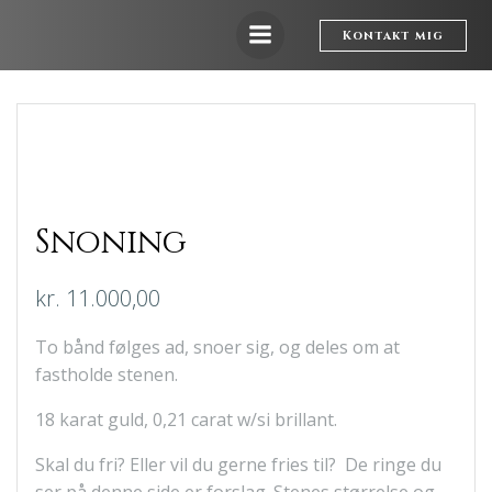
Videre
til
Kontakt mig
indhold
Snoning
kr.
11.000,00
To bånd følges ad, snoer sig, og deles om at
fastholde stenen.
18 karat guld, 0,21 carat w/si brillant.
Skal du fri? Eller vil du gerne fries til? De ringe du