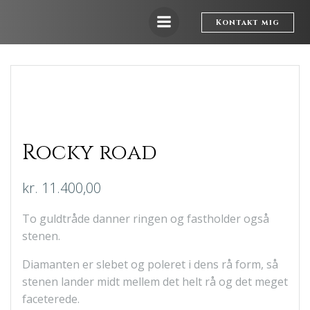
Videre
til
Kontakt mig
indhold
Rocky road
kr.
11.400,00
To guldtråde danner ringen og fastholder også
stenen.
Diamanten er slebet og poleret i dens rå form, så
stenen lander midt mellem det helt rå og det meget
faceterede.