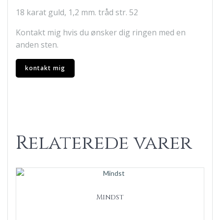
18 karat guld, 1,2 mm. tråd str. 52
Kontakt mig hvis du ønsker dig ringen med en
anden sten.
kontakt mig
Relaterede varer
Mindst