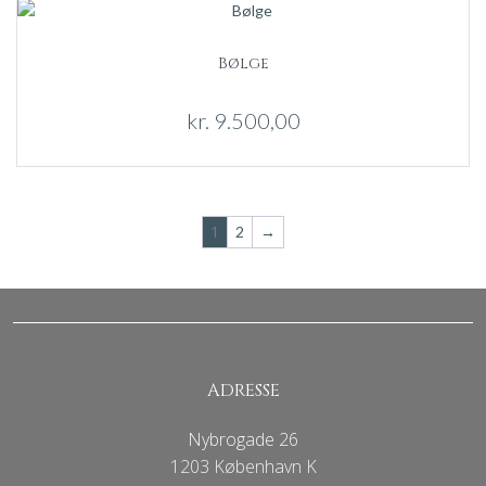
Bølge
kr.
9.500,00
1
2
→
ADRESSE
Nybrogade 26
1203 København K