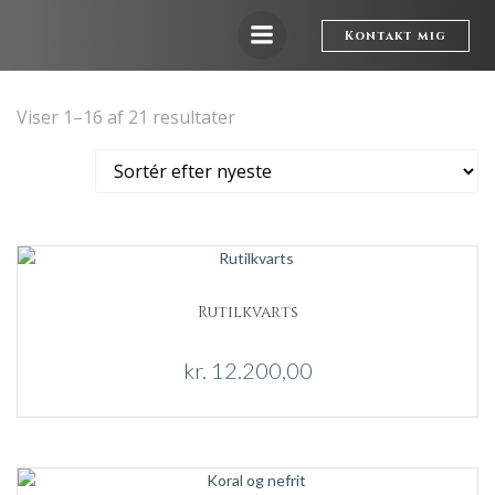
Videre
til
Kontakt mig
indhold
Sorteret
Viser 1–16 af 21 resultater
efter
seneste
Rutilkvarts
kr.
12.200,00