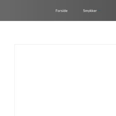
Videre
til
Forside
Smykker
indhold