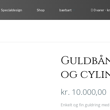
Specialdesign
Shop
bærbart
0 varer
kr
Guldbån
og cyli
kr.
10.000,00
Enkelt og fin guldring med p