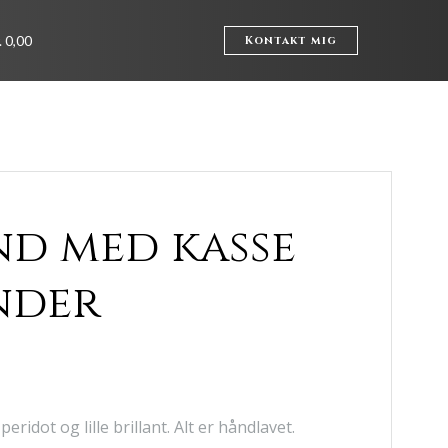
. 0,00
Kontakt mig
d med kasse
nder
eridot og lille brillant. Alt er håndlavet.