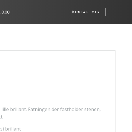
. 0,00
Kontakt mig
lille brillant. Fatningen der fastholder stenen,
d.
si brillant