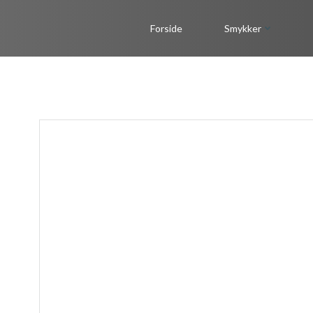
Videre
til
Forside
Smykker
indhold