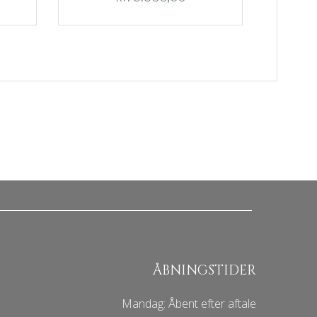
ÅBNINGSTIDER
Mandag: Åbent efter aftale