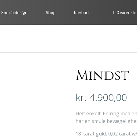
Specialdesign
Shop
bærbart
0 varer
kr
Mindst
kr.
4.900,00
Helt enkelt. En ring med en 
har en smule bevægelighe
18 karat guld, 0,02 carat w/