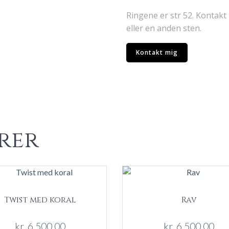
Ringene er str 52. Kontakt
eller en anden sten.
Kontakt mig
rer
Twist med koral
Rav
kr.
6.500,00
kr.
6.500,00