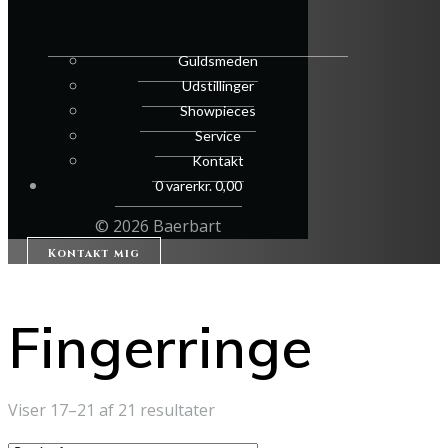
Guldsmeden
Udstillinger
Showpieces
Service
Kontakt
0 varer
kr. 0,00
© 2026 Baerbart
Kontakt mig
Fingerringe
Sorteret
Viser 17–21 af 21 resultater
efter