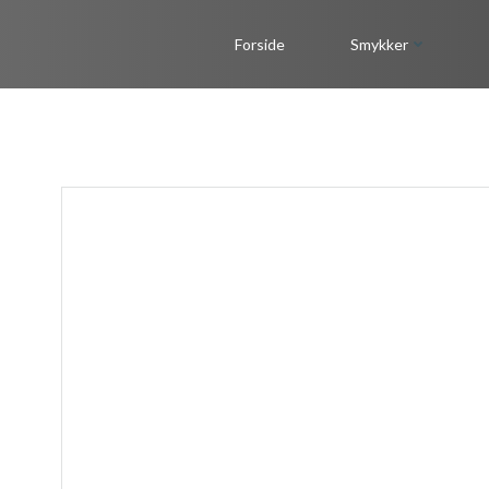
Videre
til
Forside
Smykker
indhold