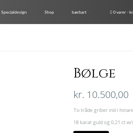
Specialdesign
Shop
bærbart
0 varer
kr
Bølge
kr.
10.500,00
To tråde griber ind i hina
18 karat guld og 0,21 ct w/s