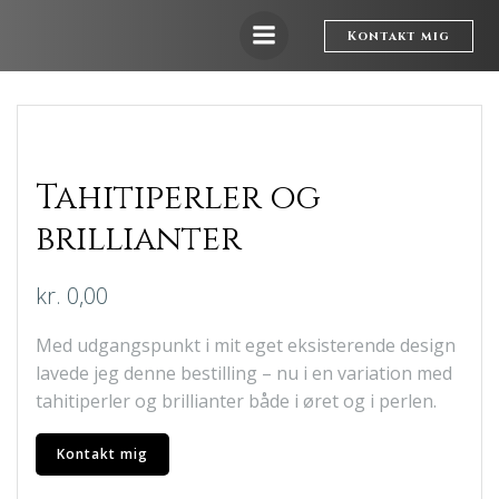
Videre
til
Kontakt mig
indhold
Tahitiperler og
brillianter
kr.
0,00
Med udgangspunkt i mit eget eksisterende design
lavede jeg denne bestilling – nu i en variation med
tahitiperler og brillianter både i øret og i perlen.
Kontakt mig