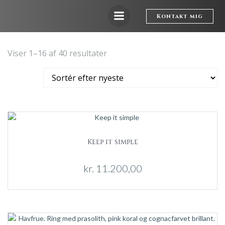
Videre
til
Kontakt mig
indhold
Sorteret
Viser 1–16 af 40 resultater
efter
seneste
Keep it simple
kr.
11.200,00