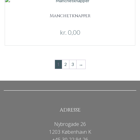
Manchetknapper
kr.
0,00
1
2
3
→
ADRESSE
Nybrogade 26
1203 København K
+45 30 22 94 26