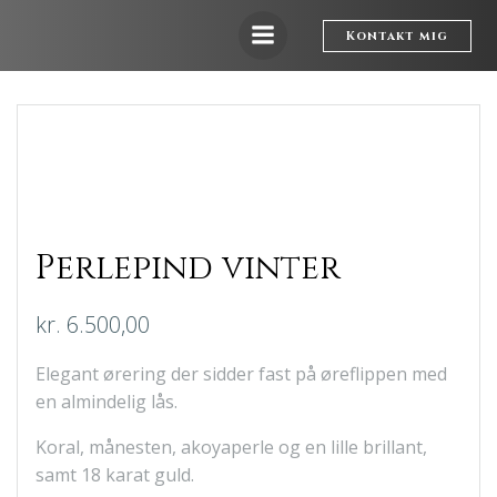
Videre
til
Kontakt mig
indhold
Perlepind vinter
kr.
6.500,00
Elegant ørering der sidder fast på øreflippen med
en almindelig lås.
Koral, månesten, akoyaperle og en lille brillant,
samt 18 karat guld.