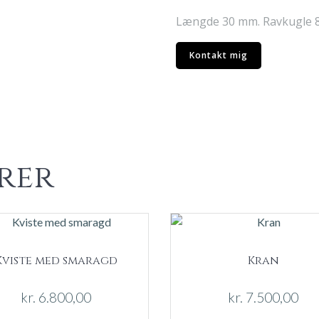
Længde 30 mm. Ravkugle 8
Kontakt mig
rer
Kviste med smaragd
Kran
kr.
6.800,00
kr.
7.500,00