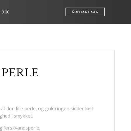
. 0,00
Kontakt mig
 perle
 den lille perle, og guldringen sidder løst
ighed i smykket.
og ferskvandsperle.