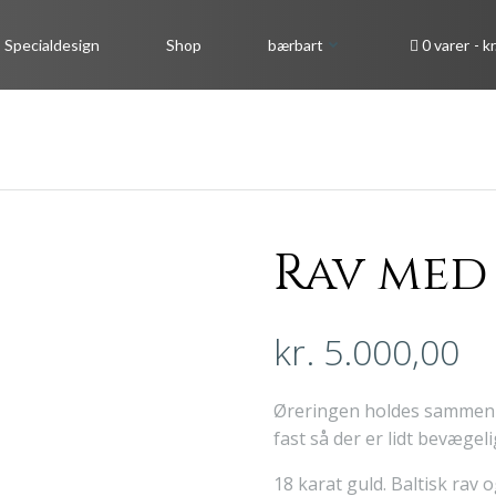
Specialdesign
Shop
bærbart
0 varer
kr
Rav med
kr.
5.000,00
Øreringen holdes sammen af
fast så der er lidt bevægel
18 karat guld. Baltisk rav 