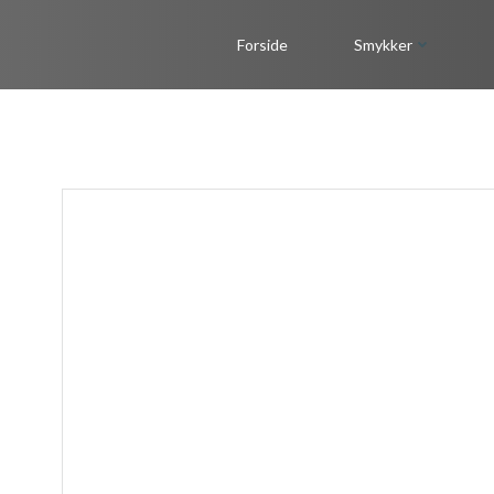
Videre
til
Forside
Smykker
indhold