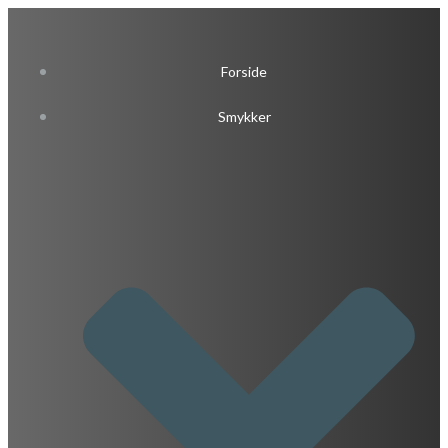
Videre
til
indhold
Forside
Smykker