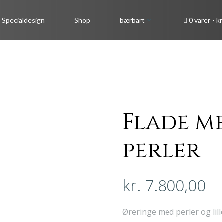
Specialdesign
Shop
bærbart
0 varer
kr
Flade m
perler
kr.
7.800,00
Øreringe med perler og lille