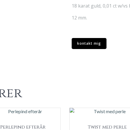
18 karat guld, 0,01 ct w/vs
12 mm.
kontakt mig
rer
Perlepind efterår
Twist med perle