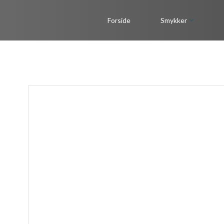
Videre
til
Forside
Smykker
indhold