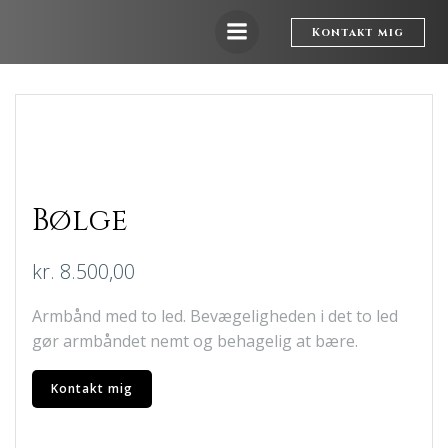
Videre
til
Kontakt mig
indhold
Bølge
kr.
8.500,00
Armbånd med to led. Bevægeligheden i det to led
gør armbåndet nemt og behagelig at bære.
Kontakt mig