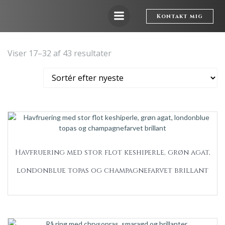
Videre
til
Kontakt mig
indhold
Sorteret
Viser 17–32 af 43 resultater
efter
seneste
Havfruering med stor flot keshiperle, grøn agat,
londonblue topas og champagnefarvet brillant