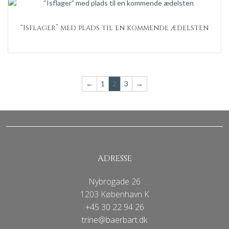
“Isflager” med plads til en kommende ædelsten
2
←
1
3
→
ADRESSE
Nybrogade 26
1203 København K
+45 30 22 94 26
trine@baerbart.dk