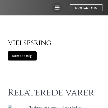
Videre
til
Kontakt mig
indhold
Vielsesring
Kontakt mig
Relaterede varer