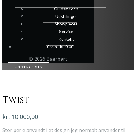
Guldsmeden
Udstillinger
Showpieces
Service
Kontakt
0 varer
kr. 0,00
© 2026 Baerbart
Kontakt mig
Twist
kr.
10.000,00
Stor perle anvendt i et design jeg normalt anvender til