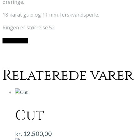
øreringe.
18 karat guld og 11 mm. ferskvandsperle.
Ringen er størrelse 52
Kontakt mig
Relaterede varer
Cut
kr.
12.500,00