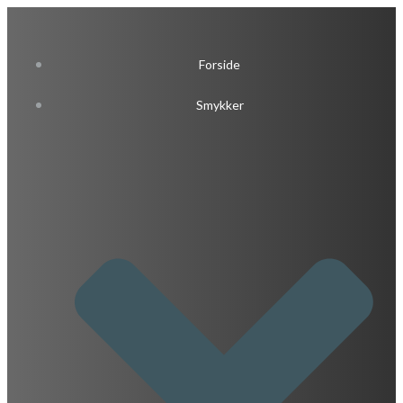
Videre
til
indhold
Forside
Smykker