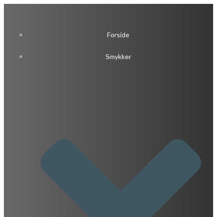
Videre
til
indhold
Forside
Smykker