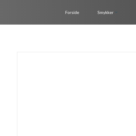
Videre
til
Forside
Smykker
indhold