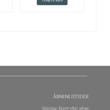
Tilføj til kurv
ÅBNINGSTIDER
Mandag: Åbent efter aftale