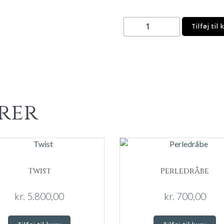
Kvist
Tilføj til 
antal
rer
Twist
Perledråbe
kr.
5.800,00
kr.
700,00