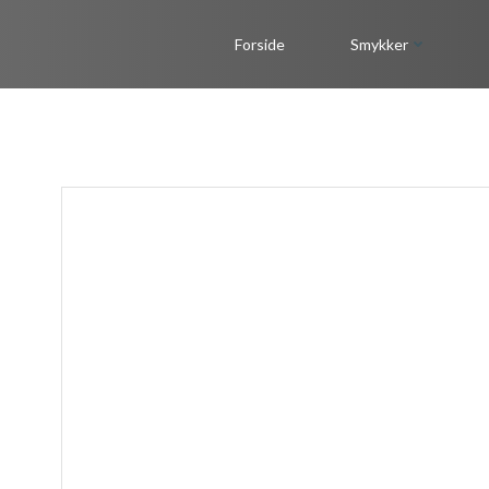
Videre
til
Forside
Smykker
indhold