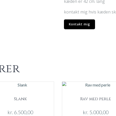
kæden er 42 cm. lang
kontakt mig hvis kæden s
Kontakt mig
rer
Slank
Rav med perle
kr.
6.500,00
kr.
5.000,00