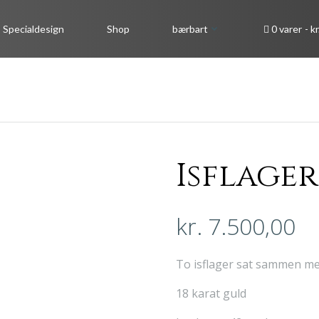
Specialdesign
Shop
bærbart
0 varer
kr
Isflager
kr.
7.500,00
To isflager sat sammen med 
18 karat guld