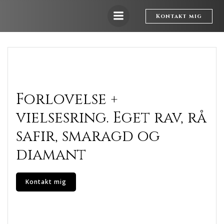
Videre
til
Kontakt mig
indhold
Forlovelse +
vielsesring. Eget rav, rå
safir, smaragd og
diamant
Kontakt mig