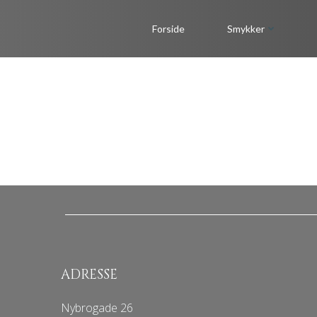
Videre
til
Forside
Smykker
indhold
ADRESSE
Nybrogade 26