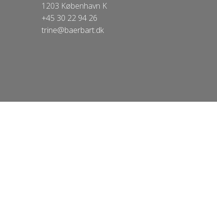
1203 København K
+45 30 22 94 26
trine@baerbart.dk