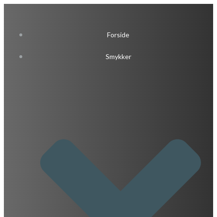
Videre
til
indhold
Forside
Smykker