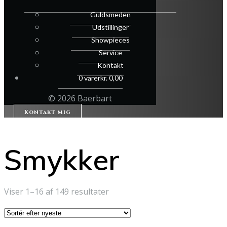
Guldsmeden
Udstillinger
Showpieces
Service
Kontakt
0 varer
kr. 0,00
© 2026 Baerbart
Kontakt mig
Smykker
Sorteret
Viser 1–16 af 149 resultater
efter
seneste